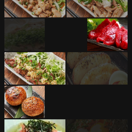
写真 | 海鮮・串揚げ 居酒屋 ちゃい九炉 東京八重洲店
東京都中央区日本橋３-2-3 第一山本ビル1・2Ｆ
https://akr1814560136.owst.jp/gallery
お店情報をコピー
閉じる