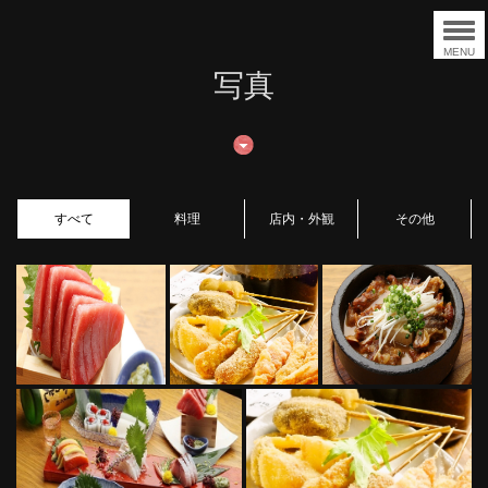
MENU
写真
すべて
料理
店内・外観
その他